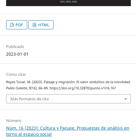
PDF
HTML
Publicado
2023-01-01
Cómo citar
Reyes Tovar, M. (2023). Paisaje y migración: El valor simbólico de la movilidad.
Punto Cunorte
,
9
(16), 66–89. https://doi.org/10.32870/punto.v1i16.167
Más formatos de cita
Número
Núm. 16 (2023): Cultura y Paisaje: Propuestas de análisis en
torno al espacio social