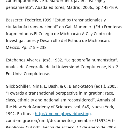
contemporáneas”. En: Ma-deruelo, Javier. “Paisaje y
pensamiento”. Abada editores, Madrid, 2006., pp.145-169.
Besserer, Federico.1999 “Estudios transnacionales y
ciudadanía trans-nacional” en Gail Mummert (Ed.) Fronteras
fragmentadas.El Colegio de Michoacán A.C. y Centro de
Investigaciones y Desarrollo del Estado de Michoacán.
México. Pp. 215 – 238
Estebanez Álvarez, José. 1982. “La geografía humanística”.
Anales de Geografía de la Universidad Complutense, No. 2.
Ed. Univ. Complutense.
Glick Schiller, Nina, L. Bash, & C. Blanc-Staton (eds.), 2005.
“Towards a transnational perspective in migration: race,
class, ethnicity and nationalism reconsidered”, Annals of
the New York Academy of Sciences. vol. 645, Nueva York,
1992. En línea:
http://meme.phpwebhosting
.
com/~migracion/rimd/documentos_miembros/15974Art-
Rev-Pol-y- Cul.pdf . Fecha de acceso. 17 de enero de 2009.