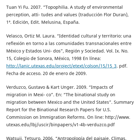
Tuan Yi Fu. 2007. “Topophilia. A study of environmental
perception, atti- tudes and values (traducción Flor Duran),
1ª. Edición, Edit. Melusina, España.
Velasco, Ortiz M. Laura. “Identidad cultural y territorio: una
reflexión en torno a las comunidades transnacionales entre
México y Estados Uni- dos”, Región y Sociedad. Vol. Ix. No.
15, Colegio de Sonora, México, 1998 En línea:
http://lanic.utexas.edu/project/etext/colson/15/15_3
. pdf.
Fecha de acceso. 20 de enero de 2009.
Verduzco, Gustavo & Kart Unger. 2009. “Impacts of
migration in Mexi- co”. En: “The binational study on
migration between Mexico and the United States”. Summary
Report for the Binational Research Papers for U.S.
Commission on Immigration Reforms. On line: http://www.
utexas.edu/lbj/uscir/binpapers/v1-4b-verduzco.pdf
Watsuji, Tetsuro. 2006. “Antropología del paisaje. Climas,