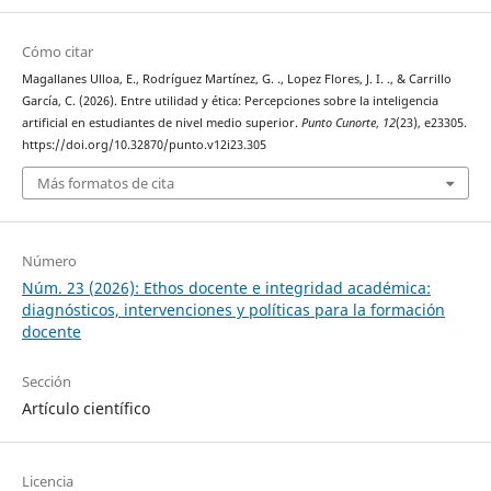
Cómo citar
Magallanes Ulloa, E., Rodríguez Martínez, G. ., Lopez Flores, J. I. ., & Carrillo
García, C. (2026). Entre utilidad y ética: Percepciones sobre la inteligencia
artificial en estudiantes de nivel medio superior.
Punto Cunorte
,
12
(23), e23305.
https://doi.org/10.32870/punto.v12i23.305
Más formatos de cita
Número
Núm. 23 (2026): Ethos docente e integridad académica:
diagnósticos, intervenciones y políticas para la formación
docente
Sección
Artículo científico
Licencia