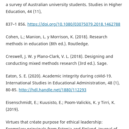
a survey of Australian university students. Studies in Higher
Education, 44 (11),
837–1 856.
https://doi.org/10.1080/03075079.2018.1462788
Cohen, L.; Manion, L. y Morrison, K. (2018). Research
methods in education (8th ed.). Routledge.
Creswell, J. W. y Plano-Clark, V. L. (2018). Designing and
conducting mixed methods research (3rd ed.). Sage.
Eaton, S. E. (2020). Academic integrity during coVid-19.
International Studies in Educational Administration, 48 (1),
80-85.
http://hdl.handle.net/1880/112293
Eisenschmidt, E.; Kuusisto, E.; Poom-Valickis, K. y Tirri, K.
(2019).
Virtues that créate purpose for ethical leadership:
Exemplary principals from Estonia and Finland. Journal of