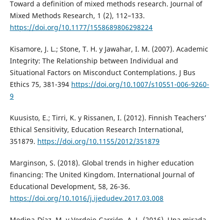
Toward a definition of mixed methods research. Journal of
Mixed Methods Research, 1 (2), 112–133.
https://doi.org/10.1177/1558689806298224
Kisamore, J. L.; Stone, T. H. y Jawahar, I. M. (2007). Academic
Integrity: The Relationship between Individual and
Situational Factors on Misconduct Contemplations. J Bus
Ethics 75, 381-394
https://doi.org/10.1007/s10551-006-9260-
9
Kuusisto, E.; Tirri, K. y Rissanen, I. (2012). Finnish Teachers’
Ethical Sensitivity, Education Research International,
351879.
https://doi.org/10.1155/2012/351879
Marginson, S. (2018). Global trends in higher education
financing: The United Kingdom. International Journal of
Educational Development, 58, 26-36.
https://doi.org/10.1016/j.ijedudev.2017.03.008
Medina-Díaz, M. y Verdejo-Carrión, A. L. (2016). Una mirada