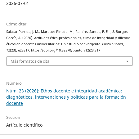
2026-07-01
Cómo citar
Salazar Partida, J. M., Márquez Pinedo, M., Ramírez Santos, F. E. ., & Burgos
García, A. (2026). Actitudes ético-profesionales, clima de integridad y dilemas
éticos en docentes universitarios: Un estudio convergente.
Punto Cunorte
,
12
(23), e23317. https://doi.org/10.32870/punto.v12i23.317
Más formatos de cita
Número
Núm. 23 (2026): Ethos docente e integridad académica:
diagnósticos, intervenciones y políticas para la formación
docente
Sección
Artículo científico