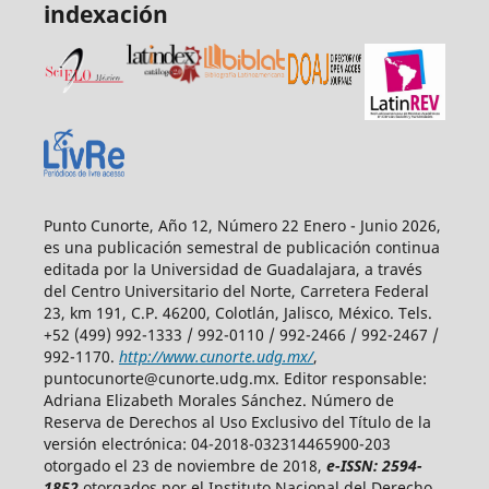
indexación
Punto Cunorte, Año 12, Número 22 Enero - Junio 2026,
es una publicación semestral de publicación continua
editada por la Universidad de Guadalajara, a través
del Centro Universitario del Norte, Carretera Federal
23, km 191, C.P. 46200, Colotlán, Jalisco, México. Tels.
+52 (499) 992-1333 / 992-0110 / 992-2466 / 992-2467 /
992-1170.
http://www.cunorte.udg.mx/
,
puntocunorte@cunorte.udg.mx. Editor responsable:
Adriana Elizabeth Morales Sánchez. Número de
Reserva de Derechos al Uso Exclusivo del Título de la
versión electrónica: 04-2018-032314465900-203
otorgado el 23 de noviembre de 2018,
e-ISSN: 2594-
1852
otorgados por el Instituto Nacional del Derecho