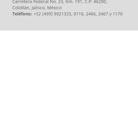
Carretera Federal No. 23, Km. 191, C.P. 46200,
Colotlán, Jalisco, México
Teléfono:
+52 (499) 9921333, 0110, 2466, 2467 y 1170