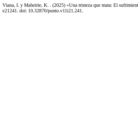
Viana, I. y Maheirie, K. . (2025) «Una tristeza que mata: El sufrimien
e21241. doi: 10.32870/punto.v11i21.241.