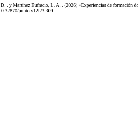
. . y Martínez Eufracio, L. A. . (2026) «Experiencias de formación doce
: 10.32870/punto.v12i23.309.