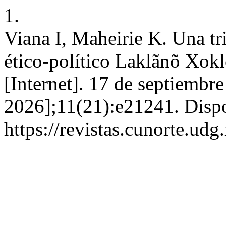
1.
Viana I, Maheirie K. Una tr
ético-político Laklãnõ Xokl
[Internet]. 17 de septiembr
2026];11(21):e21241. Dispo
https://revistas.cunorte.ud