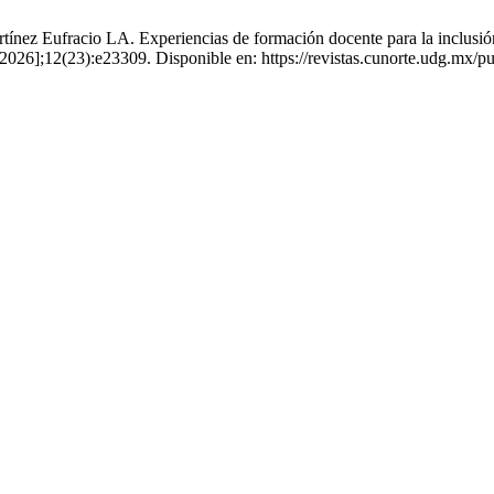
z Eufracio LA. Experiencias de formación docente para la inclusión d
e 2026];12(23):e23309. Disponible en: https://revistas.cunorte.udg.mx/p