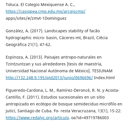
Toluca. El Colegio Mexiquense A. C.,
https://casiopea.cmq.edu.mx/arcgiscmq/
apps/sites/#/zmvt-1Domínguez
González, A. (2017). Landscapes stability of facão
hydrographic micro- basin, Cáceres-mt, Brazil, Ciêcia
Geográfica 21(1), 47-62.
Espinoza, A. (2013). Paisajes antropo-naturales en
Tzintzuntzan y sus alrededores [tesis de maestría,
Universidad Nacional Autónoma de México]. TESIUNAM
http://132.248.9.195/ptd2013/junio/0696696/
Index.html
Figueredo-Cardona, L. M., Ramírez-Deroncé, R. N. y Acosta-
Cantillo, F. (2011). Estudios sucesionales en un sitio
antropizado en ecótopo de bosque semideciduo micrófilo en
Juticí, Santiago de Cuba. Fo- resta Veracruzana, 13(1), 15-22:
https://www.redalyc.org/articulo
. oa?id=49719786003