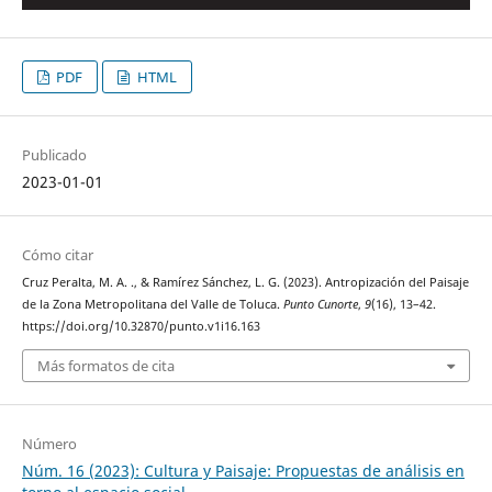
PDF
HTML
Publicado
2023-01-01
Cómo citar
Cruz Peralta, M. A. ., & Ramírez Sánchez, L. G. (2023). Antropización del Paisaje
de la Zona Metropolitana del Valle de Toluca.
Punto Cunorte
,
9
(16), 13–42.
https://doi.org/10.32870/punto.v1i16.163
Más formatos de cita
Número
Núm. 16 (2023): Cultura y Paisaje: Propuestas de análisis en