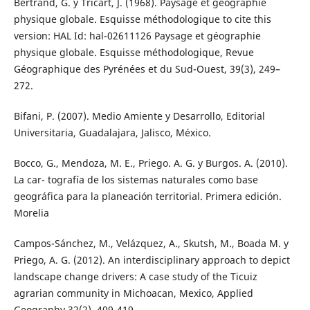
Bertrand, G. y Tricart, J. (1968). Paysage et géographie
physique globale. Esquisse méthodologique to cite this
version: HAL Id: hal-02611126 Paysage et géographie
physique globale. Esquisse méthodologique, Revue
Géographique des Pyrénées et du Sud-Ouest, 39(3), 249–
272.
Bifani, P. (2007). Medio Amiente y Desarrollo, Editorial
Universitaria, Guadalajara, Jalisco, México.
Bocco, G., Mendoza, M. E., Priego. A. G. y Burgos. A. (2010).
La car- tografía de los sistemas naturales como base
geográfica para la planeación territorial. Primera edición.
Morelia
Campos-Sánchez, M., Velázquez, A., Skutsh, M., Boada M. y
Priego, A. G. (2012). An interdisciplinary approach to depict
landscape change drivers: A case study of the Ticuiz
agrarian community in Michoacan, Mexico, Applied
Geography 32(2), 409-419.