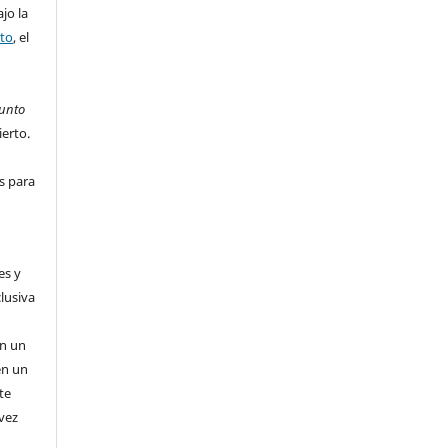
jo la
rto
, el
o
unto
ierto.
s para
es y
clusiva
n
en un
en un
te
 vez