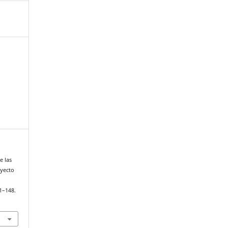
e las
oyecto
21–148.