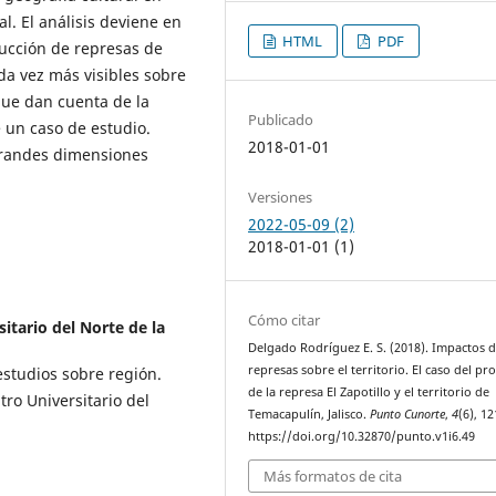
. El análisis deviene en
HTML
PDF
ucción de represas de
 vez más visibles sobre
 que dan cuenta de la
Publicado
e un caso de estudio.
2018-01-01
grandes dimensiones
Versiones
2022-05-09 (2)
2018-01-01 (1)
Cómo citar
itario del Norte de la
Delgado Rodríguez E. S. (2018). Impactos d
represas sobre el territorio. El caso del pr
estudios sobre región.
de la represa El Zapotillo y el territorio de
tro Universitario del
Temacapulín, Jalisco.
Punto Cunorte
,
4
(6), 1
https://doi.org/10.32870/punto.v1i6.49
Más formatos de cita