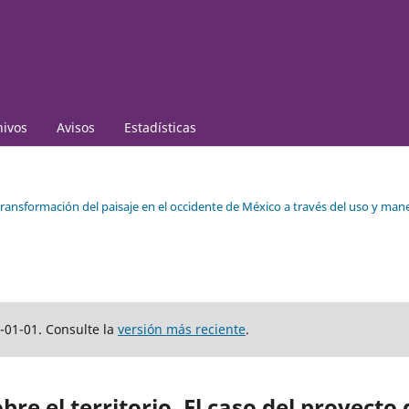
hivos
Avisos
Estadísticas
ransformación del paisaje en el occidente de México a través del uso y man
-01-01. Consulte la
versión más reciente
.
re el territorio. El caso del proyecto 