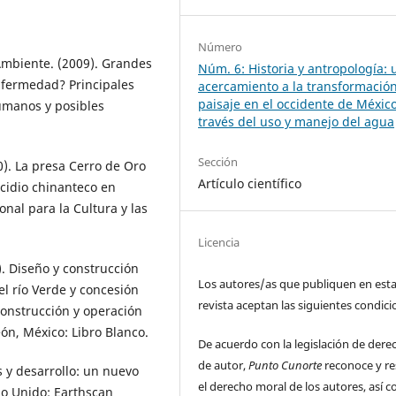
Número
Ambiente. (2009). Grandes
Núm. 6: Historia y antropología: 
nfermedad? Principales
acercamiento a la transformación
paisaje en el occidente de Méxic
umanos y posibles
través del uso y manejo del agua
Sección
90). La presa Cerro de Oro
Artículo científico
nocidio chinanteco en
onal para la Cultura y las
Licencia
 Diseño y construcción
Los autores/as que publiquen en est
 río Verde y concesión
revista aceptan las siguientes condici
construcción y operación
ón, México: Libro Blanco.
De acuerdo con la legislación de dere
de autor,
Punto Cunorte
reconoce y re
 y desarrollo: un nuevo
el derecho moral de los autores, así c
no Unido: Earthscan