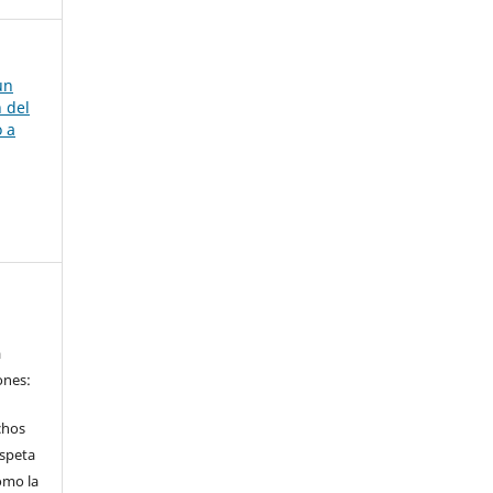
un
 del
o a
a
ones:
chos
speta
omo la