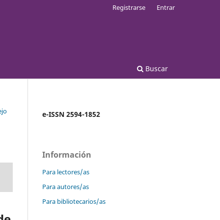
Registrarse
Entrar
Buscar
ejo
e-ISSN 2594-1852
Información
Para lectores/as
Para autores/as
Para bibliotecarios/as
de