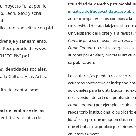
titularidad del derecho patrimonial. Ba
. Proyecto “El Zapotillo”
iniciativa de Budapest de acceso abie
, León, Gto.; y zona
autor otorga derechos conexos a la
 de
Universidad de Guadalajara, al Centr
lo_juan_san_elias_cna.pfd
Universitario del Norte y a la revista
P
Cunorte
para su difusión en acceso ab
 drenaje y saneamiento.
Punto Cunorte
no realiza cargos a los
8. Recuperado de www.
autores por enviar y procesar artículo
INETO.PNI.pdf
su publicación.
as identidades sociales.
Los autores/as pueden realizar otros
 la Cultura y las Artes.
acuerdos contractuales independient
 fin del capitalismo.
adicionales para la distribución no ex
de la versión del artículo publicado e
Punto Cunorte
(por ejemplo incluirlo 
idad del embalse de las
repositorio institucional o publicarlo 
tífica y técnica de
libro) siempre que indiquen claramen
que el trabajo se publicó por primera
en
Punto Cunorte
.