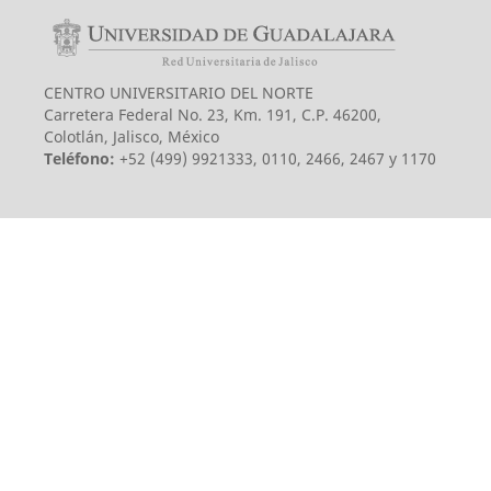
CENTRO UNIVERSITARIO DEL NORTE
Carretera Federal No. 23, Km. 191, C.P. 46200,
Colotlán, Jalisco, México
Teléfono:
+52 (499) 9921333, 0110, 2466, 2467 y 1170